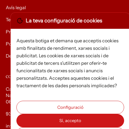
Avís legal
Termes i condicions
La teva configuració de cookies
Privacitat
Aquesta botiga et demana que acceptis cookies
Política de Cookies
amb finalitats de rendiment, xarxes socials i
publicitat. Les cookies de xarxes socials i de
Devolució de mercaderies
publicitat de tercers s'utilitzen per oferir-te
funcionalitats de xarxes socials i anuncis
CONTACTE
personalitzats. Acceptes aquestes cookies i el
tractament de les dades personals implicades?
Carrer d’Edison, 3
Nau A. Polígon industrial Les Torrenteres
08754 El Papiol
93 673 12 12
info@efados.cat