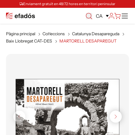
Enviament gratuït en 48/72 hores en territori peninsular
Ca
CA
Pàgina principal
Col·leccions
Catalunya Desapareguda
Baix Llobregat CAT-DES
MARTORELL DESAPAREGUT