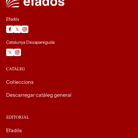
Efadós
Catalunya Desapareguda
CATÀLEG
Col·leccions
Descarregar catàleg general
EDITORIAL
Efadós