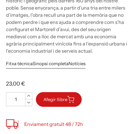
històric i geogràfic pels darrers 160 anys del nostre
poble. Sense enyorança, a partir d’una tria entre milers
d’imatges, l’obra recull una part de la memòria que no
podem perdre i que ens ajuda a comprendre com s’ha
configurat el Martorell d’avui, des del seu origen
medieval com a lloc de mercat amb una economia
agrària principalment vinícola fins a l’expansió urbana i
l’economia industrial i de serveis actual.
Fitxa tècnica
Sinopsi completa
Notícies
23,00 €
Quantitat
Afegir llibre
Enviament gratuït 48 / 72h