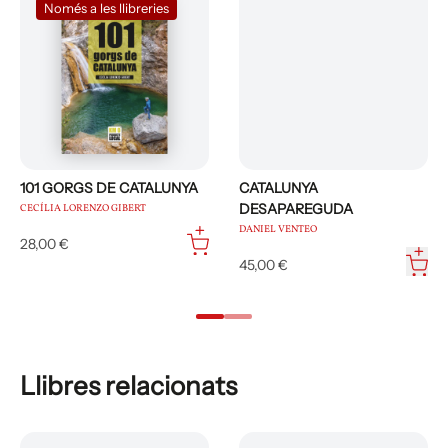
Només a les llibreries
101 GORGS DE CATALUNYA
CATALUNYA
DESAPAREGUDA
CECÍLIA LORENZO GIBERT
DANIEL VENTEO
28,00 €
45,00 €
Llibres relacionats