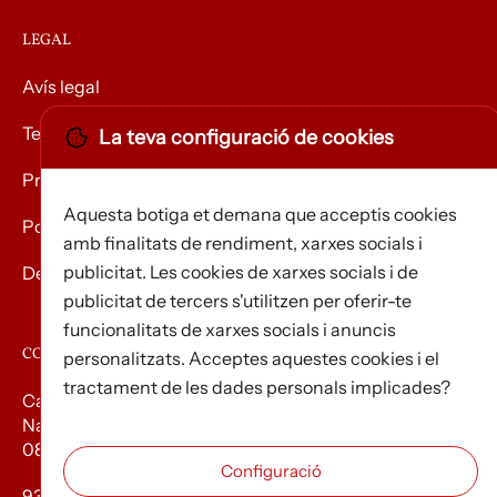
LEGAL
Avís legal
Termes i condicions
La teva configuració de cookies
Privacitat
Aquesta botiga et demana que acceptis cookies
Política de Cookies
amb finalitats de rendiment, xarxes socials i
publicitat. Les cookies de xarxes socials i de
Devolució de mercaderies
publicitat de tercers s'utilitzen per oferir-te
funcionalitats de xarxes socials i anuncis
CONTACTE
personalitzats. Acceptes aquestes cookies i el
tractament de les dades personals implicades?
Carrer d’Edison, 3
Nau A. Polígon industrial Les Torrenteres
08754 El Papiol
93 673 12 12