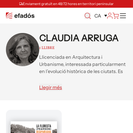
Enviament gratuït en 48/72 hores en territori peninsular
Ca
CA
CLAUDIA ARRUGA
1 LLIBRE
Llicenciada en Arquitectura i
Urbanisme, interessada particularment
en l’evolució històrica de les ciutats. Es
va encarregar del disseny i el contingut
de les diferents exposicions que es van
Llegir més
fer al llarg del 2019 amb motiu del
Centenari de la Floresta.