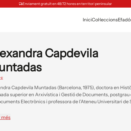
Enviament gratuït en 48/72 hores en territori peninsular
Inici
Col·leccions
Efadó
exandra Capdevila
untadas
RE
ndra Capdevila Muntadas (Barcelona, 1975), doctora en Histò
ada superior en Arxivística i Gestió de Documents, postgrau
cuments Electrònics i professora de l’Ateneu Universitari de 
r més