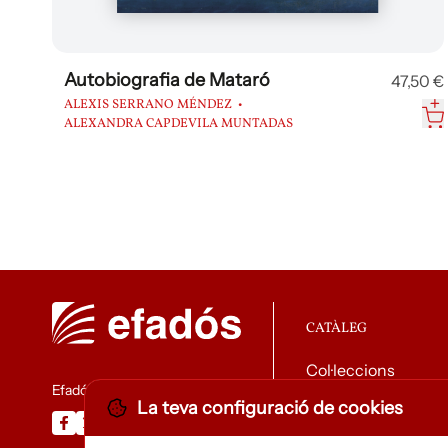
Autobiografia de Mataró
47,50 €
ALEXIS SERRANO MÉNDEZ
ALEXANDRA CAPDEVILA MUNTADAS
CATÀLEG
Col·leccions
Efadós
La teva configuració de cookies
Descarregar catàle