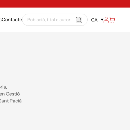
s
Contacte
CA
ria,
 en Gestió
Sant Pacià.