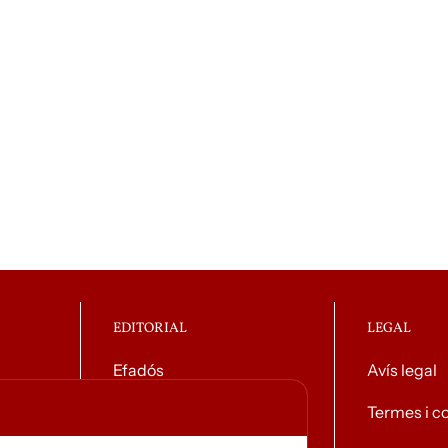
EDITORIAL
LEGAL
Efadós
Avís legal
g general
Contacte
Termes i c