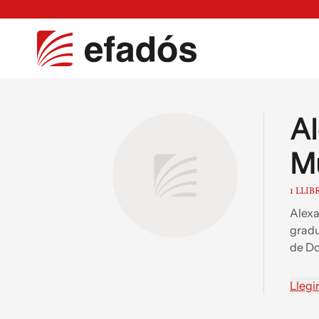
Al
M
1 LLIB
Alexa
gradu
de Do
Llegi