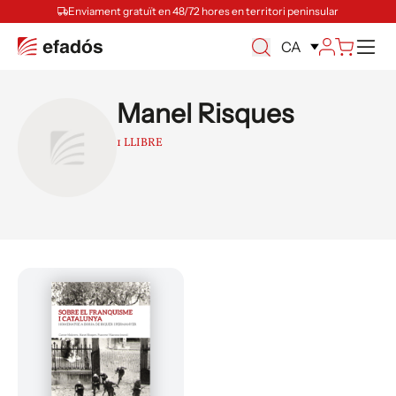
Enviament gratuït en 48/72 hores en territori peninsular
Ca
CA
Manel Risques
1 LLIBRE