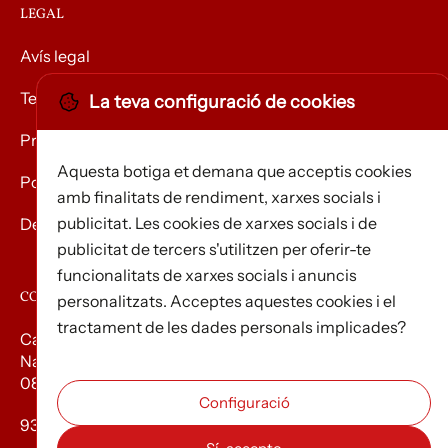
LEGAL
Avís legal
Termes i condicions
La teva configuració de cookies
Privacitat
Aquesta botiga et demana que acceptis cookies
Política de Cookies
amb finalitats de rendiment, xarxes socials i
publicitat. Les cookies de xarxes socials i de
Devolució de mercaderies
publicitat de tercers s'utilitzen per oferir-te
funcionalitats de xarxes socials i anuncis
CONTACTE
personalitzats. Acceptes aquestes cookies i el
tractament de les dades personals implicades?
Carrer d’Edison, 3
Nau A. Polígon industrial Les Torrenteres
08754 El Papiol
93 673 12 12