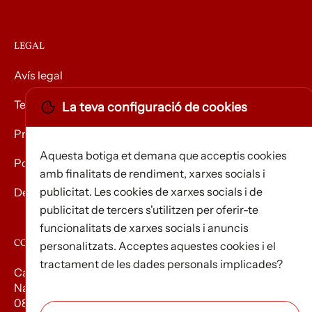
LEGAL
Avís legal
Termes i condicions
La teva configuració de cookies
Privacitat
Aquesta botiga et demana que acceptis cookies
Política de Cookies
amb finalitats de rendiment, xarxes socials i
publicitat. Les cookies de xarxes socials i de
Devolució de mercaderies
publicitat de tercers s'utilitzen per oferir-te
funcionalitats de xarxes socials i anuncis
CONTACTE
personalitzats. Acceptes aquestes cookies i el
tractament de les dades personals implicades?
Carrer d’Edison, 3
Nau A. Polígon industrial Les Torrenteres
08754 El Papiol