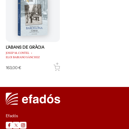
d’història (2012). Té en procés de
publicació els treballs següents: «Baldiri
Reixac, el col·legi del Park Güell» i «Ales
al cel (Marià Foyé i Ràfols, 1903-1937)».
Ha estat col·laborador a l’ Enciclopèdia
de Barcelona (DIGEC) i al recurs
electrònic del Portal de Cultura
L'ABANS DE GRÀCIA
JOSEP M. CONTEL
Catalana i actualment de la revista
ELOI BABIANO SÀNCHEZ
Camèlies . Ha fet programes de ràdio a
163,00 €
Ràdio Sant Boi i a Ràdio Gràcia.
Efadós