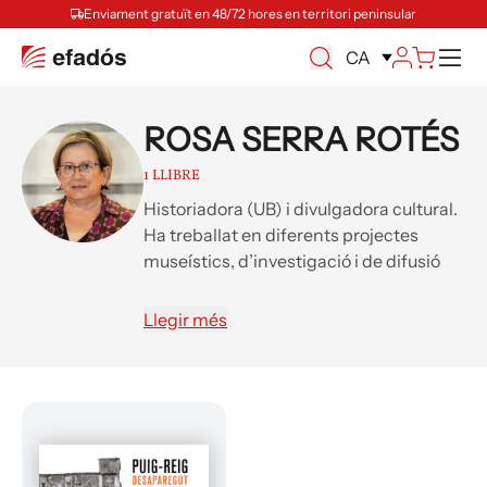
Enviament gratuït en 48/72 hores en territori peninsular
Ca
CA
ROSA SERRA ROTÉS
1 LLIBRE
Historiadora (UB) i divulgadora cultural.
Ha treballat en diferents projectes
museístics, d’investigació i de difusió
cultural. Ha publicat llibres i articles
sobre la història del Berguedà, la
Llegir més
mineria del carbó, les colònies
industrials i el patrimoni industrial de
Catalunya.