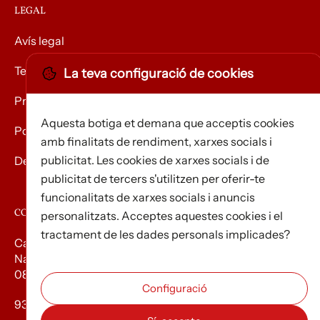
LEGAL
Avís legal
Termes i condicions
La teva configuració de cookies
Privacitat
Aquesta botiga et demana que acceptis cookies
Política de Cookies
amb finalitats de rendiment, xarxes socials i
publicitat. Les cookies de xarxes socials i de
Devolució de mercaderies
publicitat de tercers s'utilitzen per oferir-te
funcionalitats de xarxes socials i anuncis
CONTACTE
personalitzats. Acceptes aquestes cookies i el
tractament de les dades personals implicades?
Carrer d’Edison, 3
Nau A. Polígon industrial Les Torrenteres
08754 El Papiol
93 673 12 12