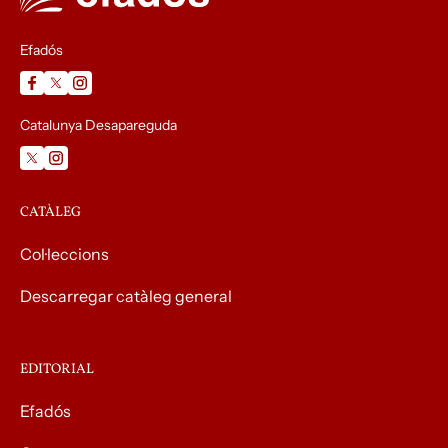
Efadós
Catalunya Desapareguda
CATÀLEG
Col·leccions
Descarregar catàleg general
EDITORIAL
Efadós