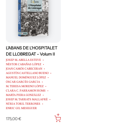
L'ABANS DE L'HOSPITALET
DE LLOBREGAT - Volum II
JOSEP M. ABELLA ESTEVE
NÉSTOR CABAÑAS LÓPEZ
JOAN CAMÓS CABECERAN
AGUSTÍN CASTELLANO BUENO
MANUEL DOMÍNGUEZ LÓPEZ
ÒSCAR GARCÉS GARCIA
M. TERESA MORENO LÓPEZ
CLARA C. PARRAMON HOMS
MARTA PIERA GONZÁLEZ
JOSEP M. TARRATS MALLAFRÉ
NÚRIA TORIL TERRONES
ENRIC GIL MESEGUER
175,00 €