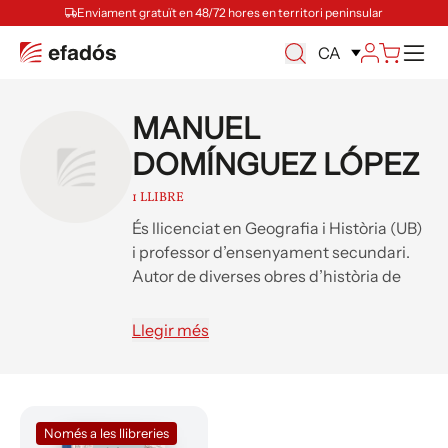
Enviament gratuït en 48/72 hores en territori peninsular
Ca
CA
MANUEL
DOMÍNGUEZ LÓPEZ
1 LLIBRE
És llicenciat en Geografia i Història (UB)
i professor d’ensenyament secundari.
Autor de diverses obres d’història de
l’Hospitalet en el marc del Centre
d’Estudis de l’Hospitalet. Manté el blog
Llegir més
«Local-Mundial».
Només a les llibreries