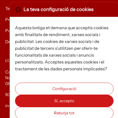
Termes i condicions
La teva configuració de cookies
Privacitat
Aquesta botiga et demana que acceptis cookies
Política de Cookies
amb finalitats de rendiment, xarxes socials i
publicitat. Les cookies de xarxes socials i de
Devolució de mercaderies
publicitat de tercers s'utilitzen per oferir-te
funcionalitats de xarxes socials i anuncis
CONTACTE
personalitzats. Acceptes aquestes cookies i el
tractament de les dades personals implicades?
Carrer d’Edison, 3
Nau A. Polígon industrial Les Torrenteres
08754 El Papiol
93 673 12 12
info@efados.cat