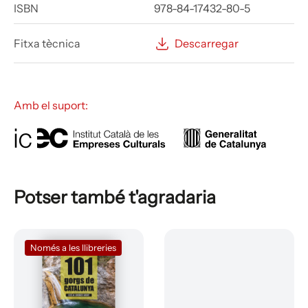
ISBN
978-84-17432-80-5
Fitxa tècnica
Descarregar
Amb el suport:
Potser també t'agradaria
Només a les llibreries