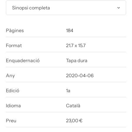
Sinopsi completa
Pàgines
184
Format
21.7 x 15.7
Enquadernació
Tapa dura
Any
2020-04-06
Edició
1a
Idioma
Català
Preu
23,00 €