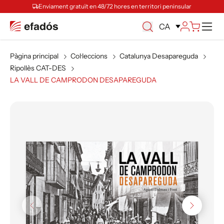
Enviament gratuït en 48/72 hores en territori peninsular
Ca
CA
Pàgina principal
Col·leccions
Catalunya Desapareguda
Ripollès CAT-DES
LA VALL DE CAMPRODON DESAPAREGUDA