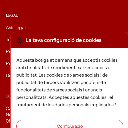
LEGAL
Avís legal
Termes i condicions
La teva configuració de cookies
Privacitat
Aquesta botiga et demana que acceptis cookies
Política de Cookies
amb finalitats de rendiment, xarxes socials i
publicitat. Les cookies de xarxes socials i de
Devolució de mercaderies
publicitat de tercers s'utilitzen per oferir-te
funcionalitats de xarxes socials i anuncis
CONTACTE
personalitzats. Acceptes aquestes cookies i el
tractament de les dades personals implicades?
Carrer d’Edison, 3
Nau A. Polígon industrial Les Torrenteres
08754 El Papiol