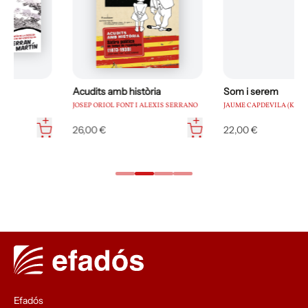
Acudits amb història
Som i serem
JOSEP ORIOL FONT I ALEXIS SERRANO
JAUME CAPDEVILA (KAP)
26,00 €
22,00 €
…
Efadós