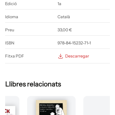
Edició
1a
Idioma
Català
Preu
33,00 €
ISBN
978-84-15232-71-1
Fitxa PDF
Descarregar
Llibres relacionats