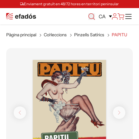
Enviament gratuït en 48/72 hores en territori peninsular
Ca
CA
Pàgina principal
Col·leccions
Pinzells Satírics
PAPITU