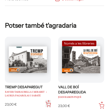
Potser també t'agradaria
Només a les llibreries
TREMP DESAPAREGUT
VALL DE BOÍ
DESAPAREGUDA
XAVIER TARRAUBELLA I MIRABET
LAUREÀ PAGAROLAS I SABATÉ
JOAN RAMON PIQUÉ
23,00 €
23,00 €