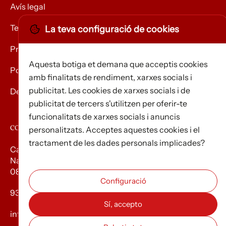
Avís legal
Termes i condicions
La teva configuració de cookies
Privacitat
Aquesta botiga et demana que acceptis cookies
Política de Cookies
amb finalitats de rendiment, xarxes socials i
publicitat. Les cookies de xarxes socials i de
Devolució de mercaderies
publicitat de tercers s'utilitzen per oferir-te
funcionalitats de xarxes socials i anuncis
CONTACTE
personalitzats. Acceptes aquestes cookies i el
tractament de les dades personals implicades?
Carrer d’Edison, 3
Nau A. Polígon industrial Les Torrenteres
08754 El Papiol
93 673 12 12
info@efados.cat