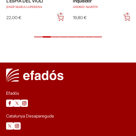
L’ESPIA DEL VIOLÍ
Inquisidor
JOSEP MARIA LOPERENA
ANDREU MARTÍN
22,00 €
19,80 €
Efadós
Catalunya Desapareguda