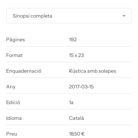
Sinopsi completa
Pàgines
192
Format
15 x 23
Enquadernació
Rústica amb solapes
Any
2017-03-15
Edició
1a
Idioma
Català
Preu
18,50 €