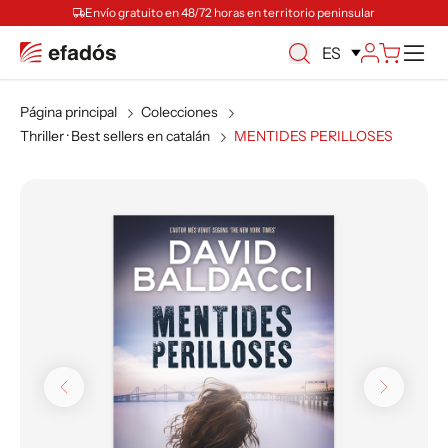
Envío gratuito en 48/72 horas en territorio peninsular
M
ES
Página principal
Colecciones
Thriller · Best sellers en catalán
MENTIDES PERILLOSES