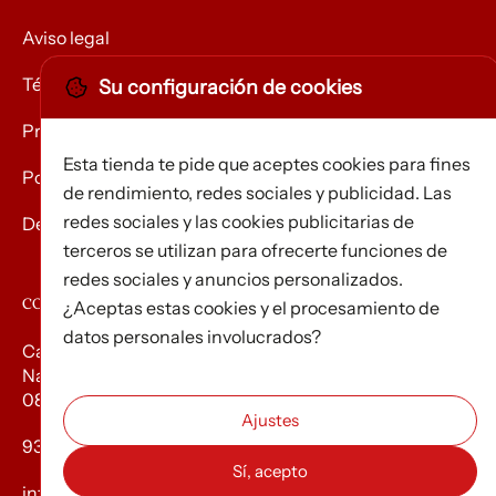
Aviso legal
Términos y condiciones
Su configuración de cookies
Privacidad
Esta tienda te pide que aceptes cookies para fines
Política de Cookies
de rendimiento, redes sociales y publicidad. Las
redes sociales y las cookies publicitarias de
Devolución de mercancías
terceros se utilizan para ofrecerte funciones de
redes sociales y anuncios personalizados.
CONTACTO
¿Aceptas estas cookies y el procesamiento de
datos personales involucrados?
Carrer d’Edison, 3
Nau A. Polígon industrial Les Torrenteres
08754 El Papiol
93 673 12 12
info@efados.cat