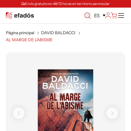
Envío gratuito en 48/72 horas en territorio peninsular
M
ES
Página principal
DAVID BALDACCI
AL MARGE DE L'ABISME