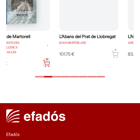
L'Abans del Prat de Llobregat
L'Abans del Papiol
JOAN MONTBLANC
ANDREU FAURA ARÍS
101,75 €
83,84 €
…
Efadós