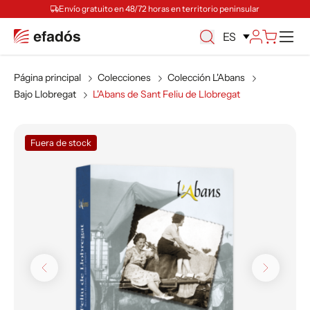
Envío gratuito en 48/72 horas en territorio peninsular
M
ES
Página principal
Colecciones
Colección L'Abans
Bajo Llobregat
L'Abans de Sant Feliu de Llobregat
Fuera de stock