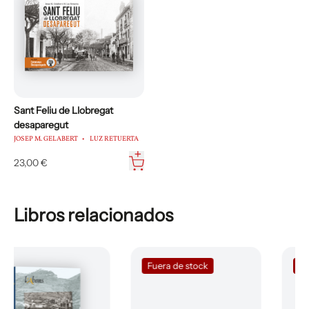
Sant Feliu de Llobregat
desaparegut
JOSEP M. GELABERT
LUZ RETUERTA
23,00 €
Libros relacionados
Fuera de stock
Fuera de stock