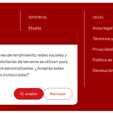
EDITORIAL
LEGAL
Efadós
Aviso legal
o general
Contacto
Términos y
Tiendas
Privacidad
ines de rendimiento, redes sociales y
Noticias
Política d
licitarias de terceros se utilizan para
ios personalizados. ¿Aceptas estas
Devolució
es involucrados?