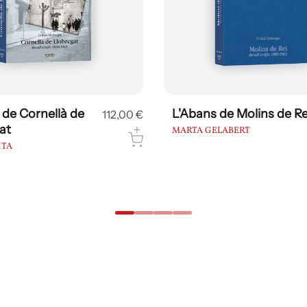
 de Gavà
L'Abans de Sant Boi de
112,00 €
Llobregat
ALENTÍ
MIREIA PEDRO