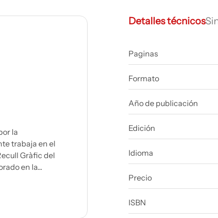
Detalles técnicos
Si
Paginas
Formato
Año de publicación
Edición
or la
e trabaja en el
Idioma
ecull Gràfic del
rado en la...
Precio
ISBN