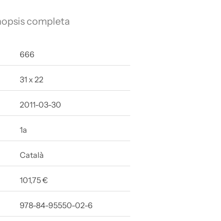
nopsis completa
666
31 x 22
2011-03-30
1a
Català
101,75 €
978-84-95550-02-6