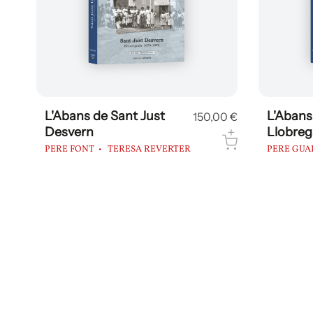
L'Abans d'Olesa de
L'Abans
0 €
96,16 €
Montserrat
MIREIA V
ELISABET M. NOGAREDA
…