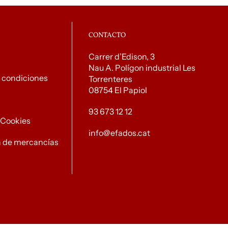
CONTACTO
Carrer d’Edison, 3
Nau A. Polígon industrial Les
 condiciones
Torrenteres
08754 El Papiol
93 673 12 12
e Cookies
info@efados.cat
n de mercancías