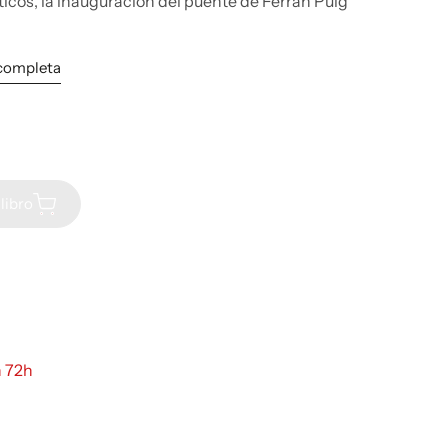
ticos, la inauguración del puente de Ferran Puig
 completa
libro
n 72h