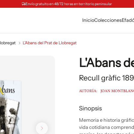
Envío gratuito en 48/72 horas en territorio peninsular
Inicio
Colecciones
Efad
Llobregat
L'Abans del Prat de Llobregat
L'Abans de
Recull gràfic 18
AUTORÍA:
JOAN MONTBLAN
Sinopsis
Memoria e historia gráfic
vida cotidiana comprend