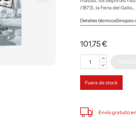
masías, los deportes náu
(1873), la Feria del Gallo...
Detalles técnicos
Sinopsis
101,75 €
Cantidad
Agregar 
Fuera de stock
Envío gratuito e