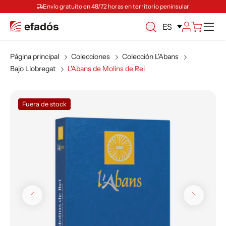
Envío gratuito en 48/72 horas en territorio peninsular
M
ES
Página principal
Colecciones
Colección L'Abans
Bajo Llobregat
L'Abans de Molins de Rei
Fuera de stock