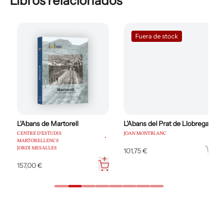
Libros relacionados
Fuera de stock
L'Abans de Martorell
L'Abans del Prat de Llobregat
CENTRE D'ESTUDIS
JOAN MONTBLANC
MARTORELLENCS
JORDI MESALLES
101,75 €
157,00 €