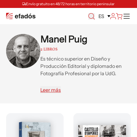
Envío gratuito en 48/72 horas en territorio peninsular
M
ES
Manel Puig
2 LIBROS
Es técnico superior en Diseño y
Producción Editorial y diplomado en
Fotografía Profesional por la UdG.
También es coautor de L’Abans de
Castelló d’Empúries.
Leer más