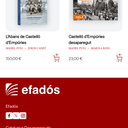
L'Abans de Castelló
Castelló d'Empúries
d'Empúries
desaparegut
MANEL PUIG
JORDI CANET
MANEL PUIG
MARISA ROIG
150,00 €
23,00 €
Efadós
Catalunya Desapareguda