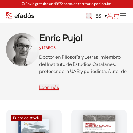
Envío gratuito en 48/72 horas en territorio peninsular
M
ES
Enric Pujol
5 LIBROS
Doctor en Filosofía y Letras, miembro
del Instituto de Estudios Catalanes,
profesor de la UAB y periodista. Autor de
los recopilatorios gráficos L’Abans de
Figueres (1875-1967) (2010) y (1960-
Leer más
1989) (2015), y de Figueres
desapareguda (2018).
Fuera de stock