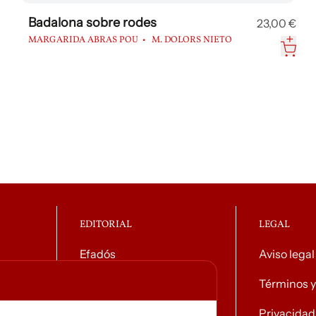
Badalona sobre rodes
23,00 €
MARGARIDA ABRAS POU
M. DOLORS NIETO
EDITORIAL
LEGAL
Efadós
Aviso legal
o general
Contacto
Términos y
Tiendas
Privacidad