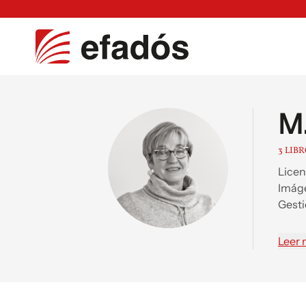
M
3 LIB
Licen
Imáge
Gesti
publi
Leer