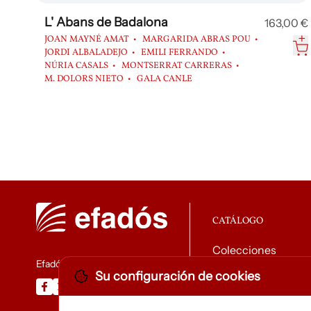
L' Abans de Badalona
163,00 €
JOAN MAYNÉ AMAT
MARGARIDA ABRAS POU
JORDI ALBALADEJO
EMILI FERRANDO
NÚRIA CASALS
MONTSERRAT CARRERAS
M. DOLORS NIETO
GALA CANLE
CATÁLOGO
Colecciones
Efadós
Su configuración de cookies
Descargar catálog