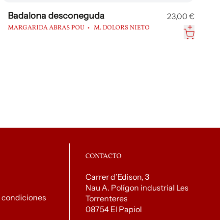
Badalona desconeguda
23,00 €
MARGARIDA ABRAS POU
M. DOLORS NIETO
CONTACTO
Carrer d’Edison, 3
Nau A. Polígon industrial Les
 condiciones
Torrenteres
08754 El Papiol