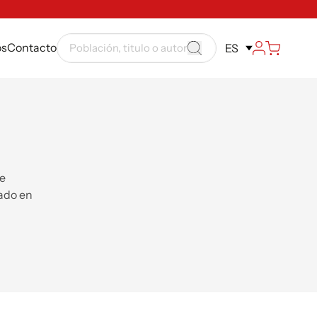
ós
Contacto
ES
de
ado en