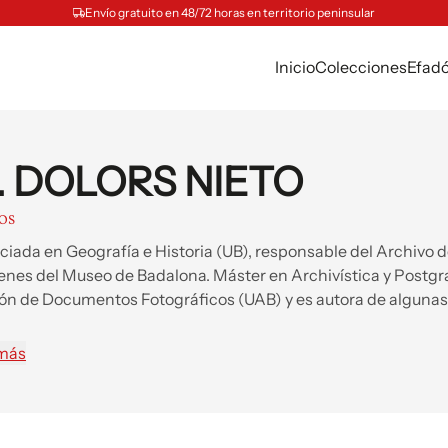
Envío gratuito en 48/72 horas en territorio peninsular
Inicio
Colecciones
Efad
. DOLORS NIETO
ROS
ciada en Geografía e Historia (UB), responsable del Archivo 
nes del Museo de Badalona. Máster en Archivística y Postgr
ón de Documentos Fotográficos (UAB) y es autora de algunas
caciones sobre historia de Badalona.
 más