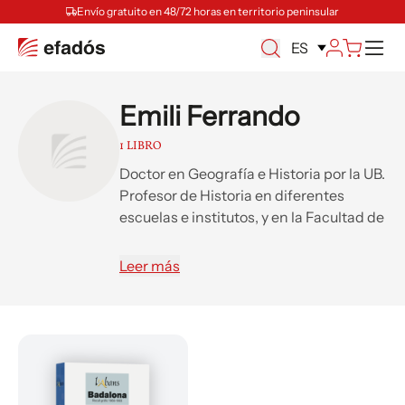
Envío gratuito en 48/72 horas en territorio peninsular
M
ES
Emili Ferrando
1 LIBRO
Doctor en Geografía e Historia por la UB.
Profesor de Historia en diferentes
escuelas e institutos, y en la Facultad de
Ciencias de la Comunicación
Blanquerna, donde ha impartido cursos
Leer más
de doctorado sobre Fuentes Orales e
Investigación Histórica. Ha publicado
artículos y libros de temática obrera,
social y cristiana, y es miembro del
Grupo de Recuperación de la Memoria
Histórica de Benassal.