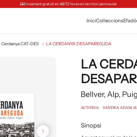
Enviament gratuït en 48/72 hores en territori peninsular
Inici
Col·leccions
Efadó
Cerdanya CAT-DES
LA CERDANYA DESAPAREGUDA
LA CERD
DESAPA
Bellver, Alp, Puig
AUTORIA:
SANDRA ADAM A
Sinopsi