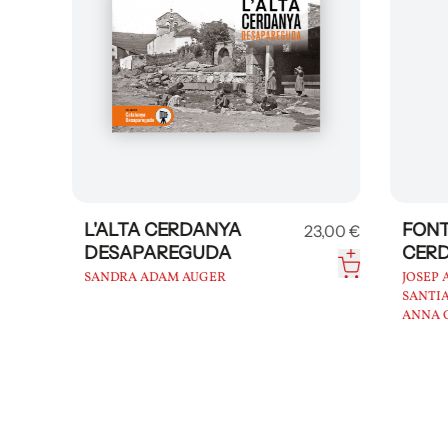
L'ALTA CERDANYA
FONTA
0 €
23,00 €
DESAPAREGUDA
CERDA
DESAP
SANDRA ADAM AUGER
JOSEP AN
SANTIAG
ANNA GIR