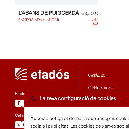
L'ABANS DE PUIGCERDÀ
163,00 €
SANDRA ADAM AUGER
CATÀLEG
Col·leccions
Efadós
La teva configuració de cookies
Descarregar catàle
Catalunya Desapareguda
Aquesta botiga et demana que acceptis cookie
socials i publicitat. Les cookies de xarxes social