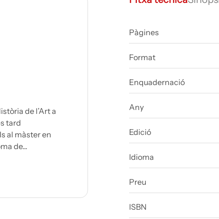
Pàgines
Format
Enquadernació
Any
stòria de l’Art a
s tard
Edició
ls al màster en
ma de...
Idioma
Preu
ISBN