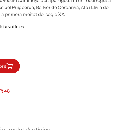
ol·lecció Catalunya desapareguda fa un recorregut a
 pel Puigcerdà, Bellver de Cerdanya, Alp i Llívia de
a la primera meitat del segle XX.
leta
Notícies
ibre
ït 48
i completa
Notícies