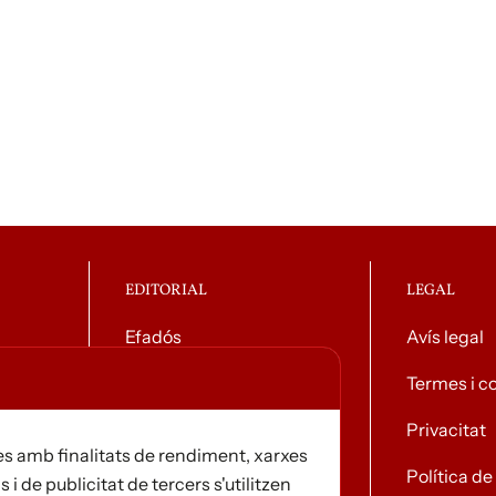
EDITORIAL
LEGAL
Efadós
Avís legal
g general
Contacte
Termes i c
Distribuïdores
Privacitat
s amb finalitats de rendiment, xarxes
Notícies
Política d
s i de publicitat de tercers s'utilitzen