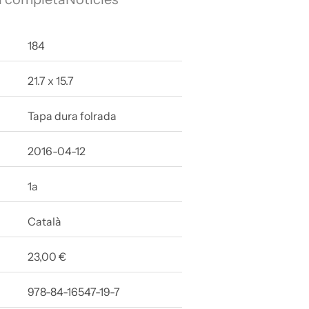
184
21.7 x 15.7
Tapa dura folrada
2016-04-12
1a
Català
23,00 €
978-84-16547-19-7