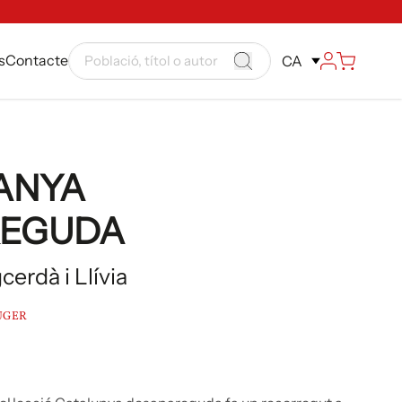
s
Contacte
CA
ANYA
REGUDA
cerdà i Llívia
UGER