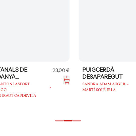
NALS DE
PUIGCERDÀ
23,00 €
NYA
DESAPAREGUT
AREGUT
TONI ASTORT
SANDRA ADAM AUGER
O
MARTÍ SOLÉ IRLA
AUT CAPDEVILA