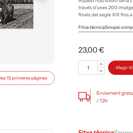
Aquest nou volum de la c
través d'unes 200 imatges
finals del segle XIX fins 
Fitxa tècnica
Sinopsi comp
23,00 €
Quantitat
Afegir ll
 les 15 primeres pàgines
Enviament gratu
/ 72h
Fitxa tècnica
Sinops