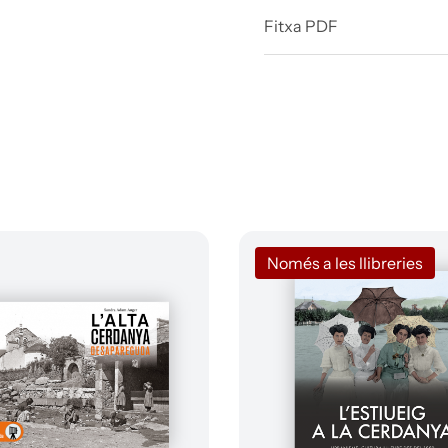
Fitxa PDF
Només a les llibreries