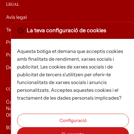
LEGAL
Avís legal
Termes i condicions
La teva configuració de cookies
Privacitat
Aquesta botiga et demana que acceptis cookies
Política de Cookies
amb finalitats de rendiment, xarxes socials i
publicitat. Les cookies de xarxes socials i de
Devolució de mercaderies
publicitat de tercers s'utilitzen per oferir-te
funcionalitats de xarxes socials i anuncis
CONTACTE
personalitzats. Acceptes aquestes cookies i el
tractament de les dades personals implicades?
Carrer d’Edison, 3
Nau A. Polígon industrial Les Torrenteres
08754 El Papiol
93 673 12 12