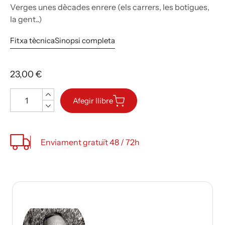
Verges unes dècades enrere (els carrers, les botigues,
la gent..)
Fitxa tècnica
Sinopsi completa
23,00 €
Quantitat
Afegir llibre
Enviament gratuït 48 / 72h