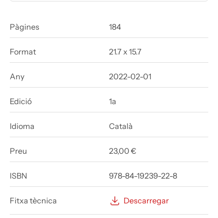
Pàgines
184
Format
21.7 x 15.7
Any
2022-02-01
Edició
1a
Idioma
Català
Preu
23,00 €
ISBN
978-84-19239-22-8
Fitxa tècnica
Descarregar