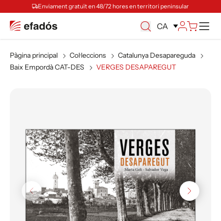
Enviament gratuït en 48/72 hores en territori peninsular
Ca
CA
Pàgina principal
Col·leccions
Catalunya Desapareguda
Baix Empordà CAT-DES
VERGES DESAPAREGUT