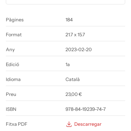
Pàgines
184
Format
21.7 x 15.7
Any
2023-02-20
Edició
1a
Idioma
Català
Preu
23,00 €
ISBN
978-84-19239-74-7
Fitxa PDF
Descarregar