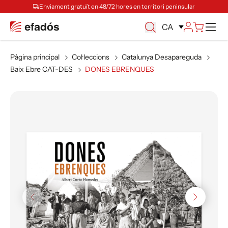
Enviament gratuït en 48/72 hores en territori peninsular
Ca
CA
Pàgina principal
Col·leccions
Catalunya Desapareguda
Baix Ebre CAT-DES
DONES EBRENQUES