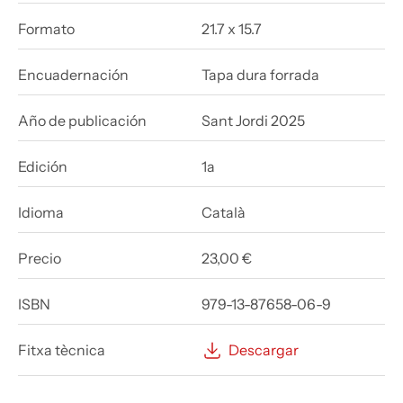
Formato
21.7 x 15.7
Encuadernación
Tapa dura forrada
Año de publicación
Sant Jordi 2025
Edición
1a
Idioma
Català
Precio
23,00 €
ISBN
979-13-87658-06-9
Fitxa tècnica
Descargar