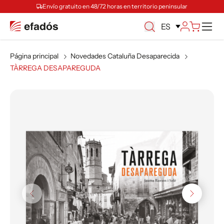
Envío gratuito en 48/72 horas en territorio peninsular
M
ES
Página principal
Novedades Cataluña Desaparecida
TÀRREGA DESAPAREGUDA