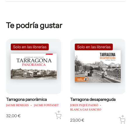
Te podría gustar
Solo en las librerías
Solo en las librerías
Tarragona panoràmica
Tarragona desapareguda
JAUME BENEGES
JAUME FONTANET
JORDI PIQUÉ PADRÓ
BLANCA GAS SANCHO
32,00 €
23,00 €