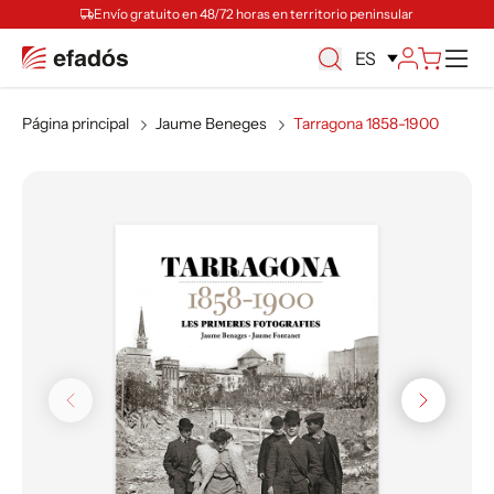
Envío gratuito en 48/72 horas en territorio peninsular
M
ES
Página principal
Jaume Beneges
Tarragona 1858-1900