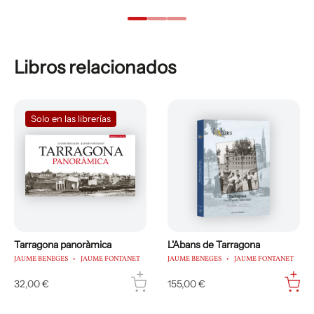
Libros relacionados
Solo en las librerías
Tarragona panoràmica
L'Abans de Tarragona
JAUME BENEGES
JAUME FONTANET
JAUME BENEGES
JAUME FONTANET
32,00 €
155,00 €