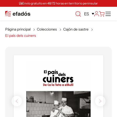
Envío gratuito en 48/72 horas en territorio peninsular
M
ES
Página principal
Colecciones
Cajón de sastre
El país dels cuiners