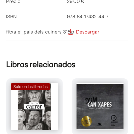
Precio
29,00 €
ISBN
978-84-17432-44-7
fitxa_el_pais_dels_cuiners_315.p
Descargar
Libros relacionados
Solo en las librerías