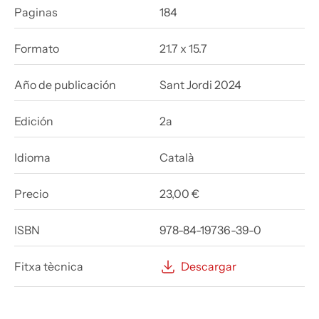
Paginas
184
Formato
21.7 x 15.7
Año de publicación
Sant Jordi 2024
Edición
2a
Idioma
Català
Precio
23,00 €
ISBN
978-84-19736-39-0
Fitxa tècnica
Descargar