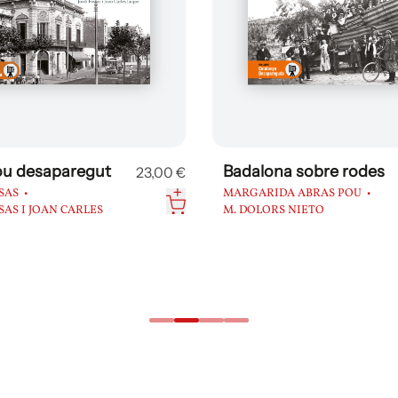
ou desaparegut
Badalona sobre rodes
23,00 €
SAS
MARGARIDA ABRAS POU
SAS I JOAN CARLES
M. DOLORS NIETO