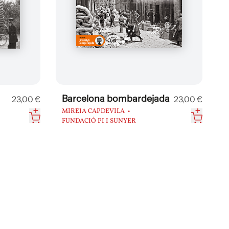
Barcelona bombardejada
23,00 €
23,00 €
MIREIA CAPDEVILA
FUNDACIÓ PI I SUNYER
A