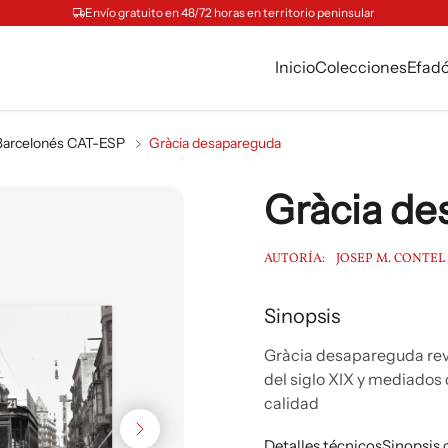
Envío gratuito en 48/72 horas en territorio peninsular
Inicio
Colecciones
Efad
Barcelonés CAT-ESP
Gràcia desapareguda
Gràcia d
AUTORÍA:
JOSEP M. CONTEL
Sinopsis
Gràcia desapareguda revel
del siglo XIX y mediados 
calidad
Detalles técnicos
Sinopsis