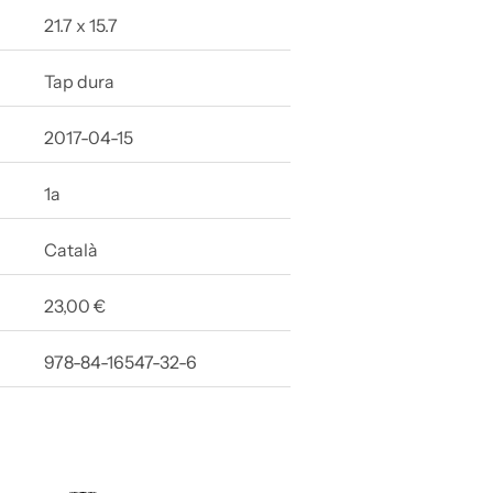
21.7 x 15.7
Tap dura
2017-04-15
1a
Català
23,00 €
978-84-16547-32-6