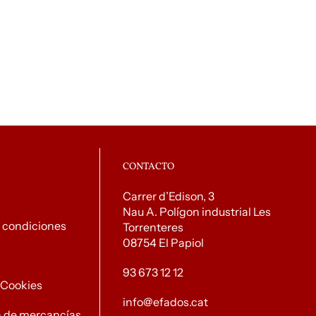
CONTACTO
Carrer d’Edison, 3
Nau A. Polígon industrial Les
 condiciones
Torrenteres
08754 El Papiol
93 673 12 12
e Cookies
info@efados.cat
n de mercancías