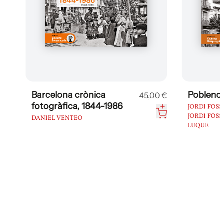
Barcelona crònica
Poblen
0 €
45,00 €
fotogràfica, 1844-1986
JORDI FOS
JORDI FOS
DANIEL VENTEO
LUQUE