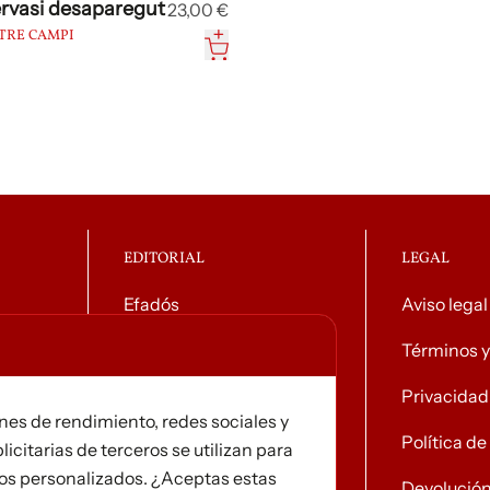
rvasi desaparegut
23,00 €
STRE CAMPI
EDITORIAL
LEGAL
Efadós
Aviso legal
o general
Contacto
Términos y
Tiendas
Privacidad
ines de rendimiento, redes sociales y
Noticias
Política d
licitarias de terceros se utilizan para
ios personalizados. ¿Aceptas estas
Devolució