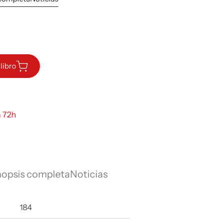
libro
n 72h
nopsis completa
Noticias
184