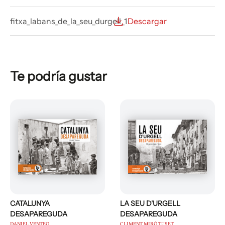
fitxa_labans_de_la_seu_durgell_1
Descargar
Te podría gustar
CATALUNYA
LA SEU D'URGELL
DESAPAREGUDA
DESAPAREGUDA
DANIEL VENTEO
CLIMENT MIRÓ TUSET