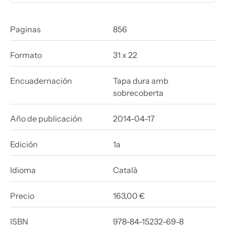
Paginas
856
Formato
31 x 22
Encuadernación
Tapa dura amb
sobrecoberta
Año de publicación
2014-04-17
Edición
1a
Idioma
Català
Precio
163,00 €
ISBN
978-84-15232-69-8