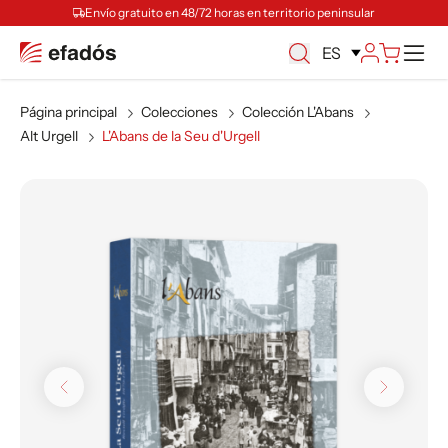
Envío gratuito en 48/72 horas en territorio peninsular
M
ES
Página principal
Colecciones
Colección L'Abans
Alt Urgell
L'Abans de la Seu d'Urgell