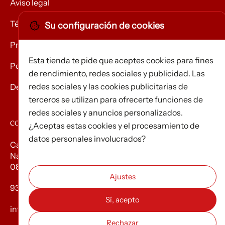
Aviso legal
Términos y condiciones
Su configuración de cookies
Privacidad
Esta tienda te pide que aceptes cookies para fines
Política de Cookies
de rendimiento, redes sociales y publicidad. Las
redes sociales y las cookies publicitarias de
Devolución de mercancías
terceros se utilizan para ofrecerte funciones de
redes sociales y anuncios personalizados.
CONTACTO
¿Aceptas estas cookies y el procesamiento de
datos personales involucrados?
Carrer d’Edison, 3
Nau A. Polígon industrial Les Torrenteres
08754 El Papiol
93 673 12 12
info@efados.cat