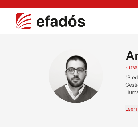
An
4 LIB
(Bred
Gesti
Human
medio
Leer