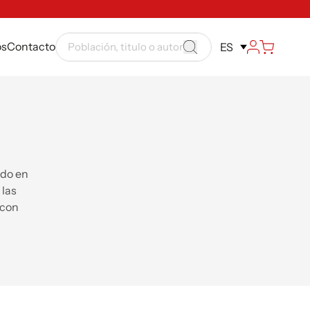
ós
Contacto
ES
ado en
 las
 con