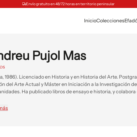
Envío gratuito en 48/72 horas en territorio peninsular
Inicio
Colecciones
Efad
dreu Pujol Mas
ROS
a, 1986). Licenciado en Historia y en Historia del Arte. Postgr
ón del Arte Actual y Máster en Iniciación a la Investigación de
idades. Ha publicado libros de ensayo e historia, y colabora
s como El Punt Avui, El Periódico, Catalunya Ràdio y TV3.
 más