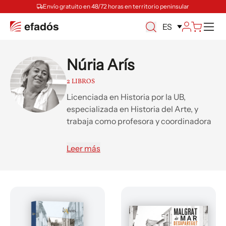
Envío gratuito en 48/72 horas en territorio peninsular
M
ES
Núria Arís
2 LIBROS
Licenciada en Historia por la UB,
especializada en Historia del Arte, y
trabaja como profesora y coordinadora
pedagógica.
Leer más