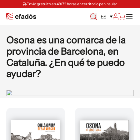
Envío gratuito en 48/72 horas en territorio peninsular
M
ES
Osona es una comarca de la
provincia de Barcelona, en
Cataluña. ¿En qué te puedo
ayudar?