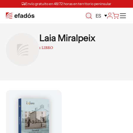
Envío gratuito en 48/72 horas en territorio peninsular
M
ES
Laia Miralpeix
1 LIBRO