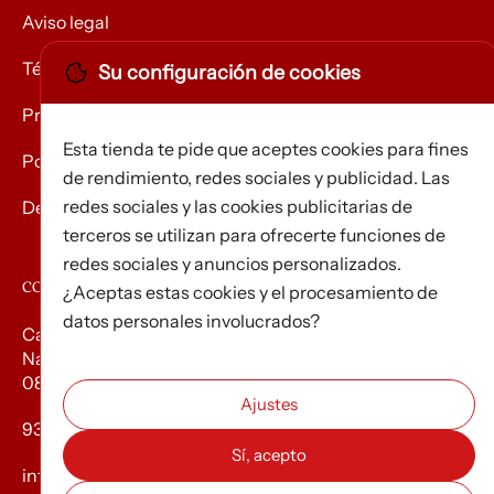
Aviso legal
Términos y condiciones
Su configuración de cookies
Privacidad
Esta tienda te pide que aceptes cookies para fines
Política de Cookies
de rendimiento, redes sociales y publicidad. Las
redes sociales y las cookies publicitarias de
Devolución de mercancías
terceros se utilizan para ofrecerte funciones de
redes sociales y anuncios personalizados.
CONTACTO
¿Aceptas estas cookies y el procesamiento de
datos personales involucrados?
Carrer d’Edison, 3
Nau A. Polígon industrial Les Torrenteres
08754 El Papiol
93 673 12 12
info@efados.cat