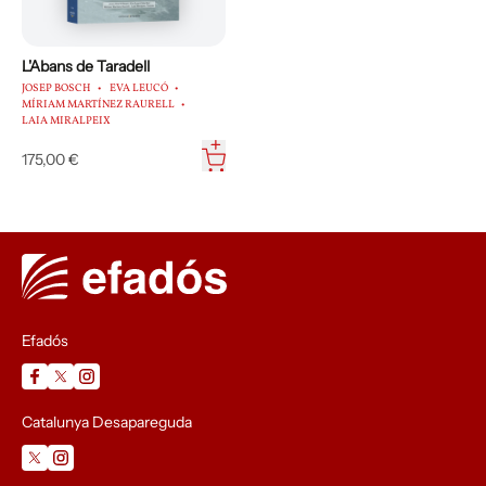
L'Abans de Taradell
JOSEP BOSCH
EVA LEUCÓ
MÍRIAM MARTÍNEZ RAURELL
LAIA MIRALPEIX
175,00 €
Efadós
Catalunya Desapareguda