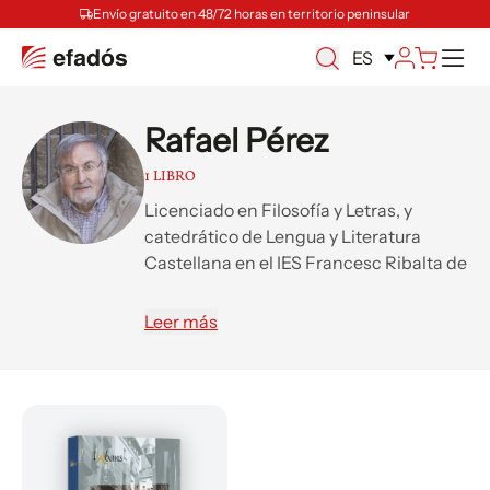
Envío gratuito en 48/72 horas en territorio peninsular
M
ES
Rafael Pérez
1 LIBRO
Licenciado en Filosofía y Letras, y
catedrático de Lengua y Literatura
Castellana en el IES Francesc Ribalta de
Solsona. Ha publicado diferentes
trabajos sobre el carlismo, y ha
Leer más
colaborado en la revista Oppidum . Ha
publicado relatos breves y una obra de
teatro.