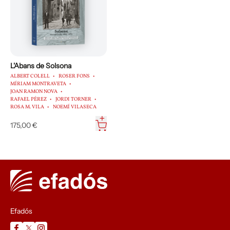
L'Abans de Solsona
ALBERT COLELL
ROSER FONS
MÍRIAM MONTRAVETA
JOAN RAMON NOVA
RAFAEL PÉREZ
JORDI TORNER
ROSA M. VILA
NOEMÍ VILASECA
175,00 €
Efadós