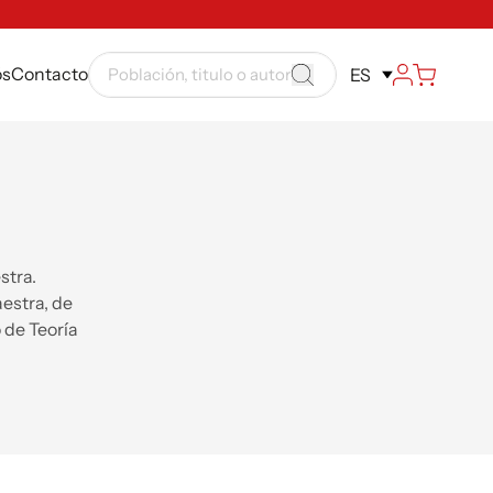
ós
Contacto
ES
stra.
aestra, de
 de Teoría