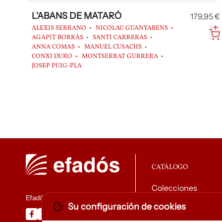
L'ABANS DE MATARÓ
179,95 €
ALEXIS SERRANO
NICOLAU GUANYABENS
AGÀPIT BORRÀS
SANTI CARRERAS
ANNA COMAS
MANUEL CUSACHS
CONXI DURO
MONTSERRAT GURRERA
JOSEP PUIG-PLA
CATÁLOGO
Colecciones
Efadós
Su configuración de cookies
Descargar catálog