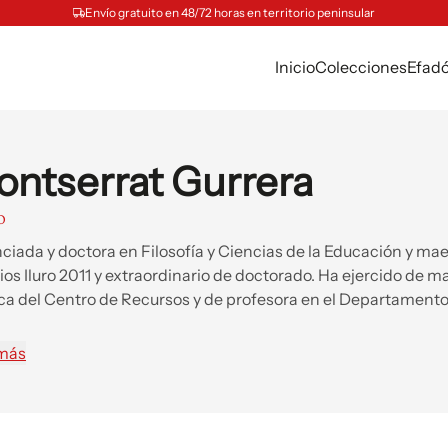
Envío gratuito en 48/72 horas en territorio peninsular
Inicio
Colecciones
Efad
ntserrat Gurrera
O
nciada y doctora en Filosofía y Ciencias de la Educación y mae
os Iluro 2011 y extraordinario de doctorado. Ha ejercido de m
ca del Centro de Recursos y de profesora en el Departamento
toria de la Educación de la UB.
 más