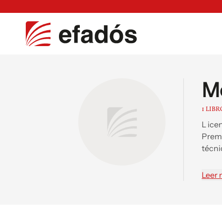
Mo
1 LIBR
L ice
Premi
técni
e His
Leer