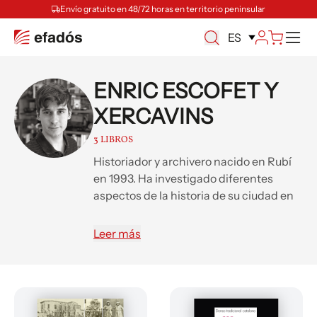
Envío gratuito en 48/72 horas en territorio peninsular
M
ES
ENRIC ESCOFET Y
XERCAVINS
3 LIBROS
Historiador y archivero nacido en Rubí
en 1993. Ha investigado diferentes
aspectos de la historia de su ciudad en
el siglo XX, como la conflictividad
campesina durante la Segunda
Leer más
República o el centenario de la llegada
del tren a la población, y ha colaborado
en el Butlletí del Grup de Col·laboradors
del Museu y en la revista Paratge de la
Societat Catalana de Genealogia con