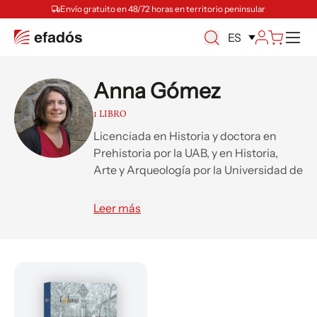
Envío gratuito en 48/72 horas en territorio peninsular
M
ES
Anna Gómez
1 LIBRO
Licenciada en Historia y doctora en
Prehistoria por la UAB, y en Historia,
Arte y Arqueología por la Universidad de
Lieja (Bélgica). Profesora asociada de la
UAB desde el 2006 y técnica superior
Leer más
de apoyo a la investigación del grupo
del Seminario de Arqueología
Prehistórica del Próximo Oriente
(Departamento de Prehistoria de la
UAB). Profesora tutora de la UNED
desde el 2003.