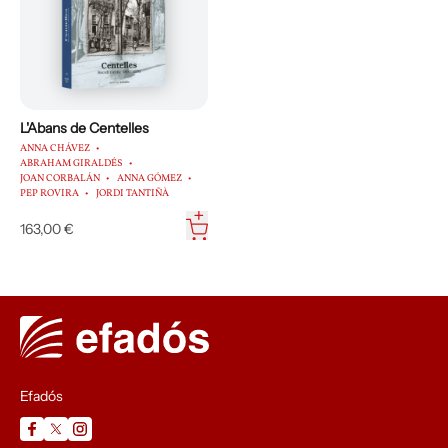
L'Abans de Centelles
ANNA CHÁVEZ
ABRAHAM GIRALDÉS
JOAN CORBALÁN
ANNA GÓMEZ
PEP ROVIRA
JORDI TANTIÑÀ
163,00 €
Efadós