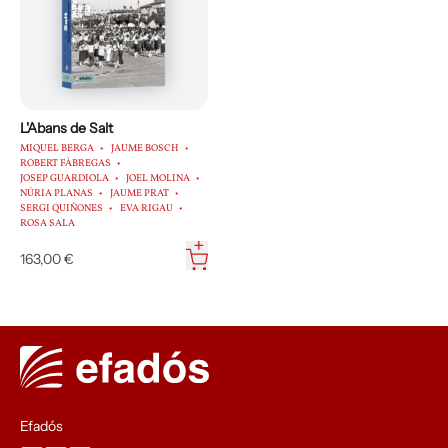
L'Abans de Salt
MIQUEL BERGA
JAUME BOSCH
ROBERT FÀBREGAS
JOSEP GUARDIOLA
JOEL MOLINA
NÚRIA PLANAS
JAUME PRAT
SERGI QUIÑONES
EVA RIGAU
ROSA SALA
163,00 €
Efadós