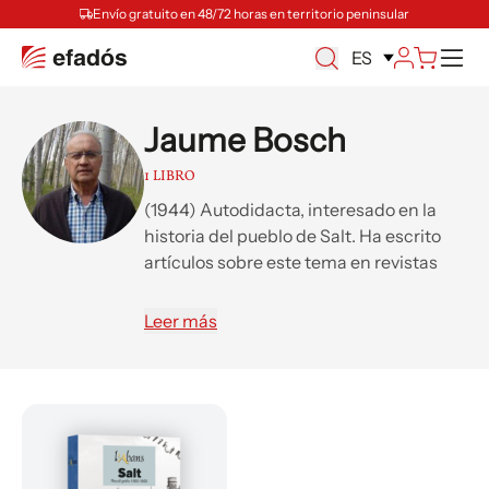
Envío gratuito en 48/72 horas en territorio peninsular
M
ES
Jaume Bosch
1 LIBRO
(1944) Autodidacta, interesado en la
historia del pueblo de Salt. Ha escrito
artículos sobre este tema en revistas
editadas en Salt, también bajo el
seudónimo El Meneró del Rec.
Leer más