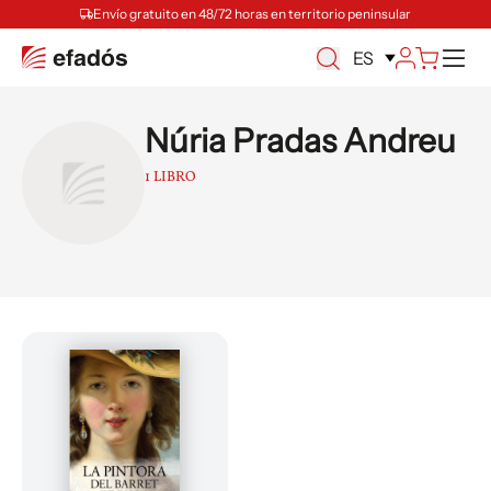
Envío gratuito en 48/72 horas en territorio peninsular
M
ES
Núria Pradas Andreu
1 LIBRO