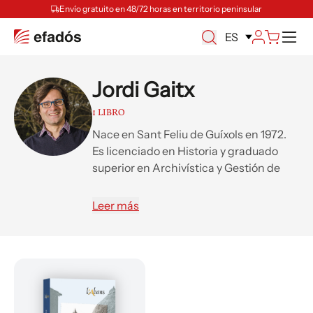
Envío gratuito en 48/72 horas en territorio peninsular
M
ES
Jordi Gaitx
1 LIBRO
Nace en Sant Feliu de Guíxols en 1972.
Es licenciado en Historia y graduado
superior en Archivística y Gestión de
Documentos. Ha publicado libros de
historia social y política del siglo xx , y de
Leer más
historia local del Baix Empordà. Es
archivero del Ayuntamiento de Santa
Cristina d'Aro y profesor asociado de la
Universidad de Girona.