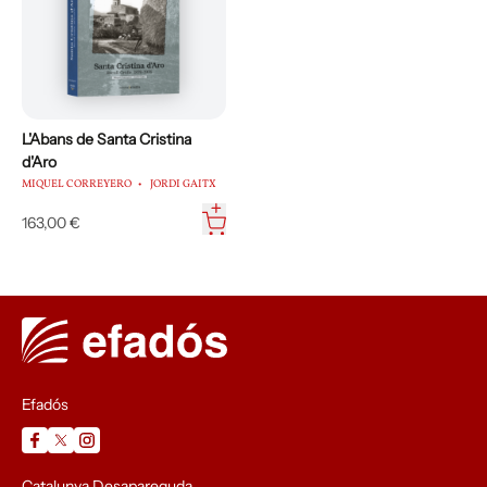
L'Abans de Santa Cristina
d'Aro
MIQUEL CORREYERO
JORDI GAITX
163,00 €
Efadós
Catalunya Desapareguda