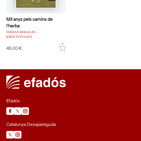
Mil anys pels camins de
l'herba
FERRAN MIRALLES
JORDI TUTUSAUS
49,00 €
Efadós
Catalunya Desapareguda