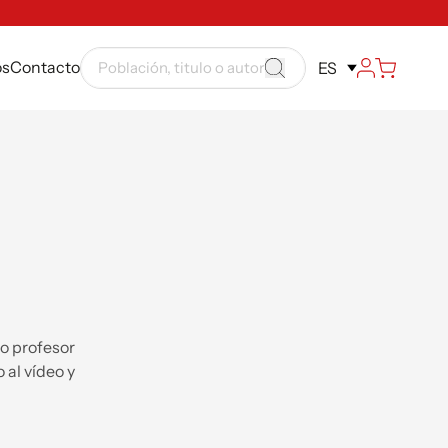
ós
Contacto
ES
do profesor
 al vídeo y