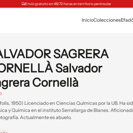
Envío gratuito en 48/72 horas en territorio peninsular
Inicio
Colecciones
Efad
ALVADOR SAGRERA
ORNELLÀ Salvador
grera Cornellà
O
folls, 1950) Licenciado en Ciencias Químicas por la UB. Ha si
sica y Química en el instituto Serrallarga de Blanes. Aficionado
fotografía. Actualmente es abuelo.