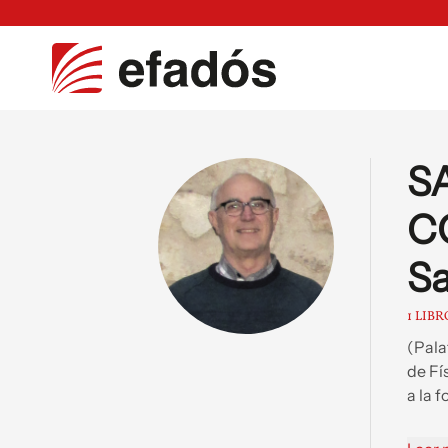
S
C
Sa
1 LIBR
(Pala
de Fí
a la 