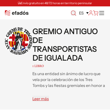
Envío gratuito en 48/72 horas en territorio peninsular
M
ES
GREMIO ANTIGUO
DE
TRANSPORTISTAS
DE IGUALADA
1 LIBRO
Es una entidad sin ánimo de lucro que
vela por la celebración de los Tres
Tombs y las fiestas gremiales en honor a
san Antonio Abad en la ciudad de
Igualada manteniendo viva, así, una de
Leer más
las tradiciones más arraigadas. La
entidad, fundada en 1822, recibió la