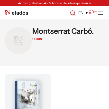
Envío gratuito en 48/72 horas en territorio peninsular
M
ES
Montserrat Carbó.
1 LIBRO