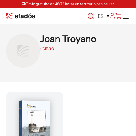
Envío gratuito en 48/72 horas en territorio peninsular
M
ES
Joan Troyano
1 LIBRO