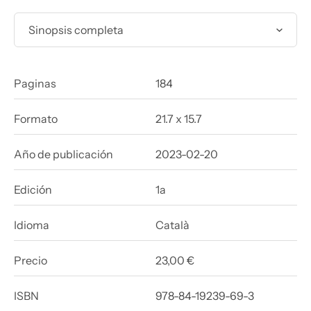
Sinopsis completa
Paginas
184
Formato
21.7 x 15.7
Año de publicación
2023-02-20
Edición
1a
Idioma
Català
Precio
23,00 €
ISBN
978-84-19239-69-3