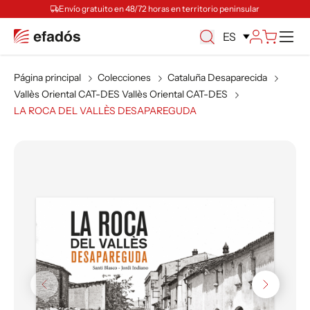
Envío gratuito en 48/72 horas en territorio peninsular
M
ES
Página principal
Colecciones
Cataluña Desaparecida
Vallès Oriental CAT-DES Vallès Oriental CAT-DES
LA ROCA DEL VALLÈS DESAPAREGUDA